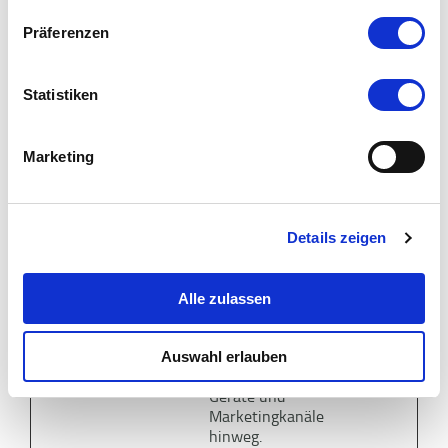
Anforderungsrate
Präferenzen
einzuschränken
_gid
Google
Registriert eine
1 Tag
eindeutige ID, die
Statistiken
verwendet wird,
um statistische
Daten dazu, wie der
Marketing
Besucher die
Website nutzt, zu
generieren.
Details zeigen
collect
Google
Wird verwendet,
Sitzung
um Daten zu
Google Analytics
Alle zulassen
über das Gerät und
das Verhalten des
Besuchers zu
Auswahl erlauben
senden. Erfasst den
Besucher über
Geräte und
Marketingkanäle
hinweg.