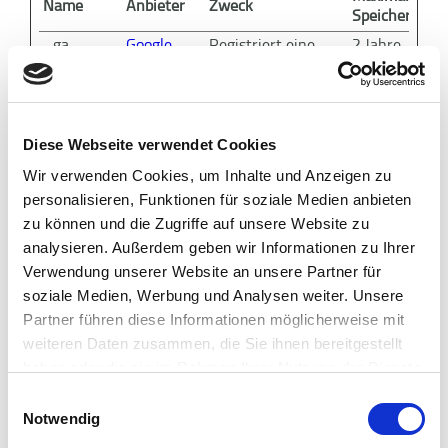
Name
Anbieter
Zweck
Speicherdaue
_ga
Google
Registriert eine
2 Jahre
eindeutige ID, die
verwendet wird,
um statistische
Daten dazu, wie der
Diese Webseite verwendet Cookies
Besucher die
Website nutzt, zu
Wir verwenden Cookies, um Inhalte und Anzeigen zu
generieren.
personalisieren, Funktionen für soziale Medien anbieten
_ga_#
Google
Sammelt Daten
2 Jahre
zu können und die Zugriffe auf unsere Website zu
dazu, wie oft ein
analysieren. Außerdem geben wir Informationen zu Ihrer
Benutzer eine
Verwendung unserer Website an unsere Partner für
Website besucht
soziale Medien, Werbung und Analysen weiter. Unsere
hat, sowie Daten
für den ersten und
Partner führen diese Informationen möglicherweise mit
letzten Besuch. Von
weiteren Daten zusammen, die Sie ihnen bereitgestellt
Google Analytics
haben oder die sie im Rahmen Ihrer Nutzung der Dienste
verwendet.
gesammelt haben.
Einwilligungsauswahl
_gat
Google
Wird von Google
1 Tag
Notwendig
Analytics
verwendet, um die